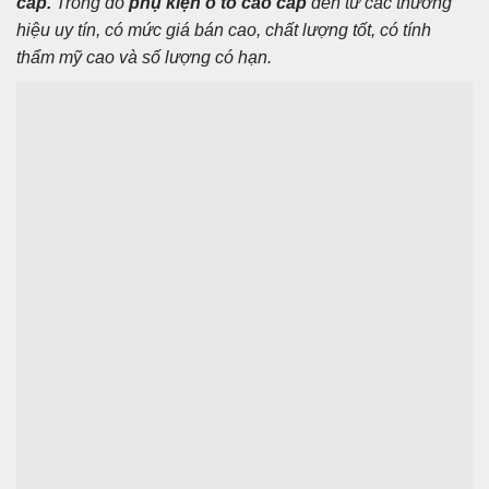
cấp
.
Trong đó
phụ kiện ô tô cao cấp
đến từ các thương
hiệu uy tín, có mức giá bán cao,
chất lượng tốt,
có
tính
thẩm mỹ
cao
và số lượng có hạn
.