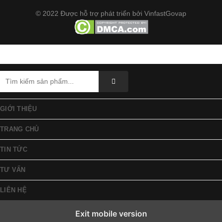
© 2022 Được hỗ trợ phát triển bởi
VinfastGovap
GIỚI THIỆU
TRANG CHỦ
TIN TỨC
TƯ VẤN
LIÊN HỆ
Exit mobile version