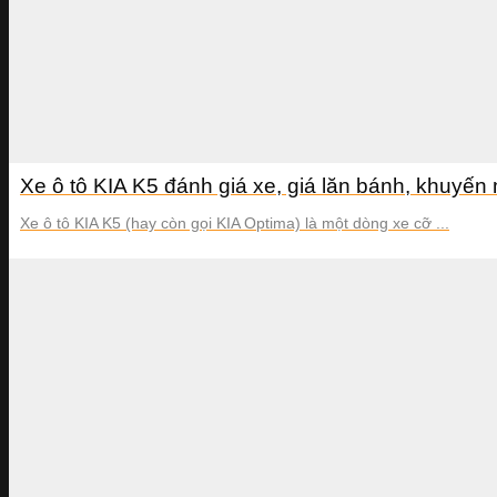
Xe ô tô KIA K5 đánh giá xe, giá lăn bánh, khuyến
Xe ô tô KIA K5 (hay còn gọi KIA Optima) là một dòng xe cỡ ...