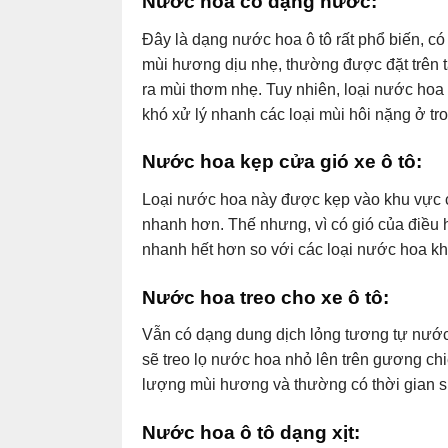
Nước hoa
có
dạng nước:
Đây là dạng nước hoa ô tô rất phổ biến, có
mùi hương dịu nhẹ, thường được đặt trên 
ra mùi thơm nhẹ. Tuy nhiên, loại nước hoa 
khó xử lý nhanh các loại mùi hôi nặng ở tr
Nước hoa kẹp cửa gió
xe ô tô
:
Loại nước hoa này được kẹp vào khu vực c
nhanh hơn. Thế nhưng, vì có gió của điều 
nhanh hết hơn so với các loại nước hoa kh
Nước hoa treo
cho
xe ô tô:
Vẫn có dạng dung dịch lỏng tương tự nước 
sẽ treo lọ nước hoa nhỏ lên trên gương ch
lượng mùi hương và thường có thời gian sử 
Nước hoa
ô tô
dạng xịt: