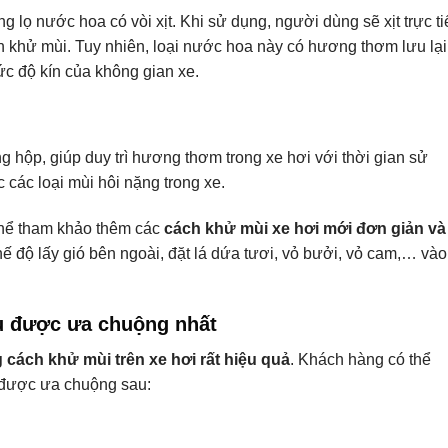
lọ nước hoa có vòi xịt. Khi sử dụng, người dùng sẽ xịt trực ti
 khử mùi. Tuy nhiên, loại nước hoa này có hương thơm lưu lại
ức độ kín của không gian xe.
 hộp, giúp duy trì hương thơm trong xe hơi với thời gian sử
các loại mùi hôi nặng trong xe.
hể tham khảo thêm các
cách khử mùi
xe hơi
mới đơn giản và
 độ lấy gió bên ngoài, đặt lá dứa tươi, vỏ bưởi, vỏ cam,… vào
âu được ưa chuộng nhất
 cách khử mùi trên xe
hơi
rất hiệu quả
. Khách hàng có thể
 được ưa chuộng sau: