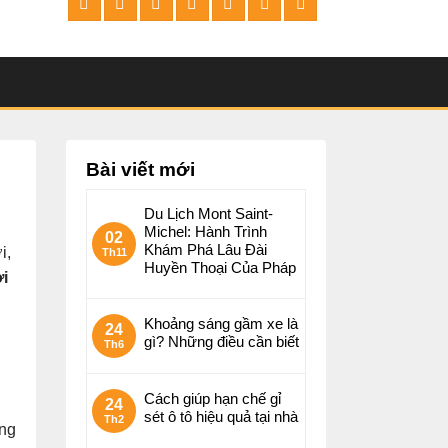
Bài viết mới
Du Lịch Mont Saint-
Michel: Hành Trình
02
Khám Phá Lâu Đài
i,
Th11
Huyền Thoại Của Pháp
ơi
Khoảng sáng gầm xe là
24
gì? Những điều cần biết
Th6
Cách giúp hạn chế gỉ
24
sét ô tô hiệu quả tại nhà
Th2
ởng