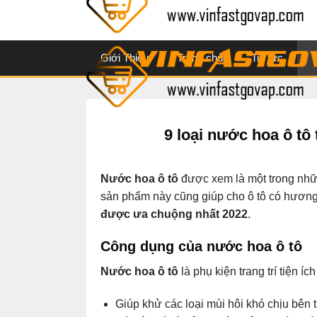
content
Giới Thiệu
Trang chủ
Tin tức
T
9 loại nước hoa ô t
Nước hoa ô tô
được xem là một trong nhữn
sản phẩm này cũng giúp cho ô tô có hương
được ưa chuộng nhất 2022
.
Công dụng của nước hoa ô tô
Nước hoa ô tô
là phụ kiện trang trí tiện í
Giúp khử các loại mùi hôi khó chịu bên