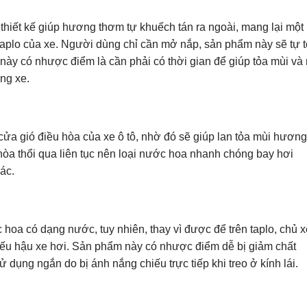
 thiết kế giúp hương thơm tự khuếch tán ra ngoài, mang lại một
taplo của xe. Người dùng chỉ cần mở nắp, sản phẩm này sẽ tự 
này có nhược điểm là cần phải có thời gian để giúp tỏa mùi và 
ong xe.
ửa gió điều hòa của xe ô tô, nhờ đó sẽ giúp lan tỏa mùi hương
hòa thổi qua liên tục nên loại nước hoa nhanh chóng bay hơi
ác.
hoa có dạng nước, tuy nhiên, thay vì được để trên taplo, chủ x
iếu hậu xe hơi. Sản phẩm này có nhược điểm dễ bị giảm chất
dụng ngắn do bị ánh nắng chiếu trực tiếp khi treo ở kính lái.