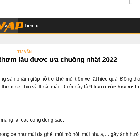
ư vấn
Liên hệ
TƯ VẤN
ô thơm lâu được ưa chuộng nhất 2022
g sản phẩm giúp hỗ trợ khử mùi trên xe rất hiệu quả. Đồng thờ
 thơm dễ chịu và thoải mái. Dưới đây là
9 loại nước hoa xe h
ch mang lại các công dụng sau:
 trong xe như mùi da ghế, mùi mồ hôi, mùi nhựa,… gây ảnh hư