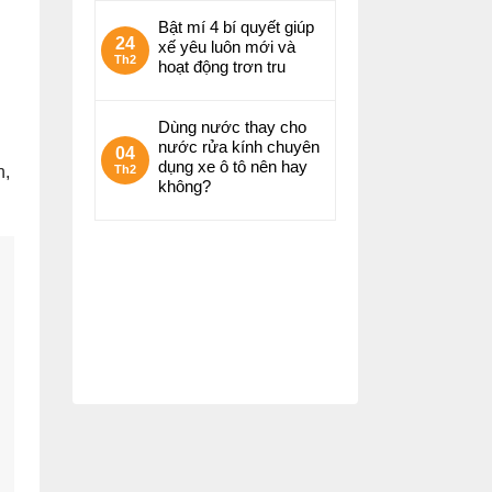
Bật mí 4 bí quyết giúp
24
xế yêu luôn mới và
Th2
hoạt động trơn tru
Dùng nước thay cho
nước rửa kính chuyên
04
dụng xe ô tô nên hay
h,
Th2
không?