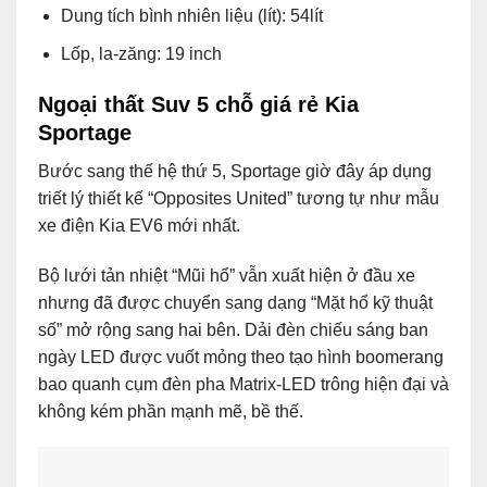
Dung tích bình nhiên liệu (lít): 54lít
Lốp, la-zăng: 19 inch
Ngoại thất Suv 5 chỗ giá rẻ Kia
Sportage
Bước sang thế hệ thứ 5, Sportage giờ đây áp dụng
triết lý thiết kế “Opposites United” tương tự như mẫu
xe điện Kia EV6 mới nhất.
Bộ lưới tản nhiệt “Mũi hổ” vẫn xuất hiện ở đầu xe
nhưng đã được chuyển sang dạng “Mặt hổ kỹ thuật
số” mở rộng sang hai bên. Dải đèn chiếu sáng ban
ngày LED được vuốt mỏng theo tạo hình boomerang
bao quanh cụm đèn pha Matrix-LED trông hiện đại và
không kém phần mạnh mẽ, bề thế.