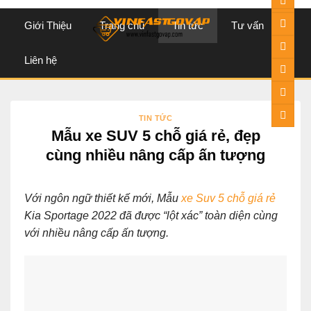
content
Giới Thiệu
Trang chủ
Tin tức
Tư vấn
Liên hệ
TIN TỨC
Mẫu xe SUV 5 chỗ giá rẻ, đẹp
cùng nhiều nâng cấp ấn tượng
Với ngôn ngữ thiết kế mới, Mẫu
xe Suv 5 chỗ giá rẻ
Kia Sportage 2022 đã được “lột xác” toàn diện cùng
với nhiều nâng cấp ấn tượng.