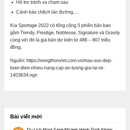
Hỗ trợ tránh va chạm sau
Cảnh báo chệch làn đường,…
Kia Sportage 2022 có tổng cộng 5 phiên bản bao
gồm Trendy, Prestige, Noblesse, Signature và Gravity
cùng với đó là giá bán dự kiến từ 486 – 807 triệu
đồng.
Nguồn: https://nongthonviet.com.vn/mau-suv-dep-
toan-dien-nhieu-nang-cap-an-tuong-gia-lai-re-
1403634.ngn
Bài viết mới
Du Lịch Mont Saint-Michel: Hành Trình Khám