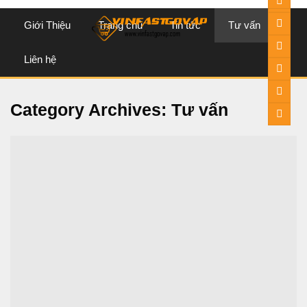
content
Giới Thiệu
Trang chủ
Tin tức
Tư vấn
Liên hệ
Category Archives:
Tư vấn