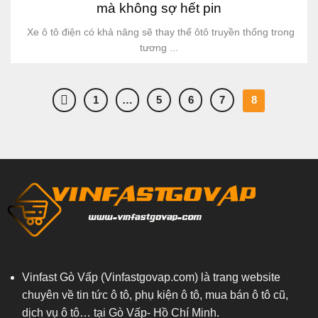
mà không sợ hết pin
Xe ô tô điện có khả năng sẽ thay thế ôtô truyền thống trong
tương ...
1
…
5
6
7
8
Vinfast Gò Vấp (Vinfastgovap.com)
là trang website
chuyên về tin tức ô tô, phụ kiện ô tô, mua bán ô tô cũ,
dịch vụ ô tô… tại Gò Vấp- Hồ Chí Minh.